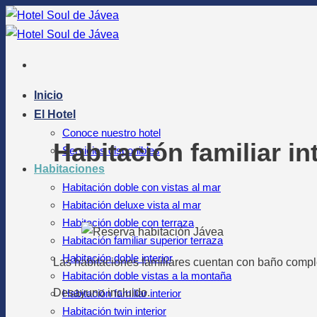
Saltar
al
contenido
Inicio
El Hotel
Conoce nuestro hotel
Habitación familiar in
Servicios disponibles
Habitaciones
Habitación doble con vistas al mar
Habitación deluxe vista al mar
Habitación doble con terraza
Habitación familiar superior terraza
Habitación doble interior
Las habitaciones familiares cuentan con baño comp
Habitación doble vistas a la montaña
Desayuno incluido.
Habitación familiar interior
Habitación twin interior