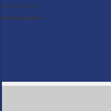
hotelsouldejavea.com
Dónde estamos