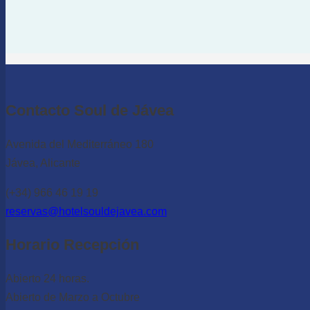
Contacto Soul de Jávea
Avenida del Mediterráneo 180
Jávea, Alicante
(+34) 966 46 19 19
reservas@hotelsouldejavea.com
Horario Recepción
Abierto 24 horas.
Abierto de Marzo a Octubre