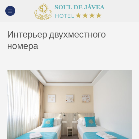
Skip
to
content
Интерьер двухместного
номера