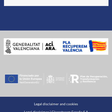
Legal disclaimer and cookies
Legal disclaimer | Clearstream España S A