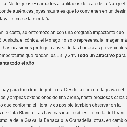
 al Norte, y los escarpados acantilados del cap de la Nau y el
sconde auténticas joyas naturales que lo convierten en un desti
a playa como de la montaña.
n la costa, se entremezclan con una orografía impactante que
ó. Aislada e icónica, el Montgó no solo representa la imagen m
muchas ocasiones protege a Jávea de las borrascas provenientes
temperaturas que rondan los 18º y 24º.
Todo un atractivo para
rante todo el año.
 hay para todo tipo de públicos. Desde la concurrida playa del
les y amplias extensiones de fina arena, hasta preciosas calas 
izo que conforma el litoral y es posible también observar en la
as de Cala Blanca. Las hay más inaccesibles, como la del Franc
omo la de la Grava, la Barraca o la Granadella, otras, en cambio