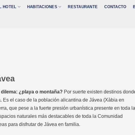
L HOTEL
HABITACIONES
RESTAURANTE
CONTACTO
ávea
o dilema: ¿playa o montaña?
Por suerte existen destinos dond
. Es el caso de la población alicantina de Jávea (Xàbia en
erra, que pese a la fuerte presión urbanística presente en toda l
 espacios naturales más destacables de toda la Comunidad
as para disfrutar de Jávea en familia.