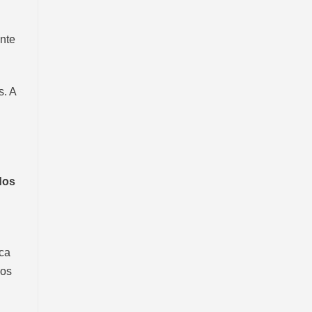
nte
s. A
dos
ica
dos