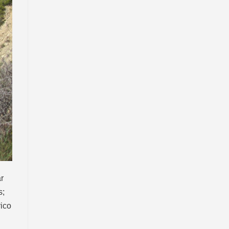
r
s;
rico