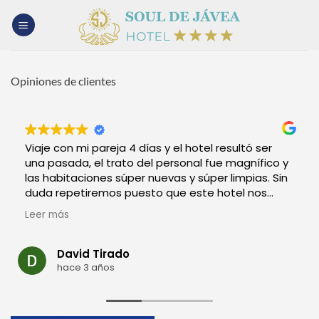
Skip
to
content
Opiniones de clientes
Viaje con mi pareja 4 días y el hotel resultó ser
una pasada, el trato del personal fue magnífico y
las habitaciones súper nuevas y súper limpias. Sin
duda repetiremos puesto que este hotel nos
permitió poder disfrutar de javea de la mejor
Leer más
manera y en pareja. Muchas gracias por todo a
todo el personal del hotel.
David Tirado
hace 3 años