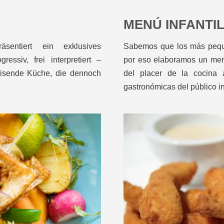
MENÚ INFANTI
entiert ein exklusives
Sabemos que los más peque
ssiv, frei interpretiert –
por eso elaboramos un menú
 reisende Küche, die dennoch
del placer de la cocina 
gastronómicas del público inf